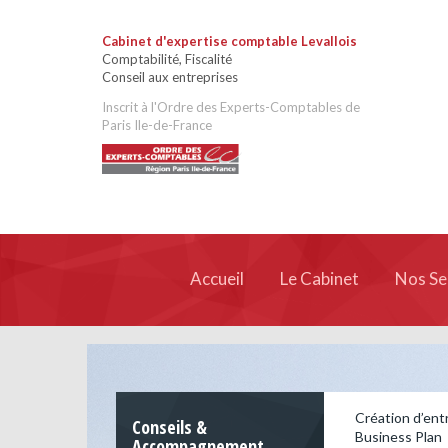
Cabinet d'expertise comptable Levallois
Comptabilité, Fiscalité
Conseil aux entreprises
Inscrit à l'Ordre des Experts-Comptables de
Paris Ile-de-France
Accueil
Le Cabinet
Nos Se
Création d’ent
Conseils &
Business Plan
Accompagnement