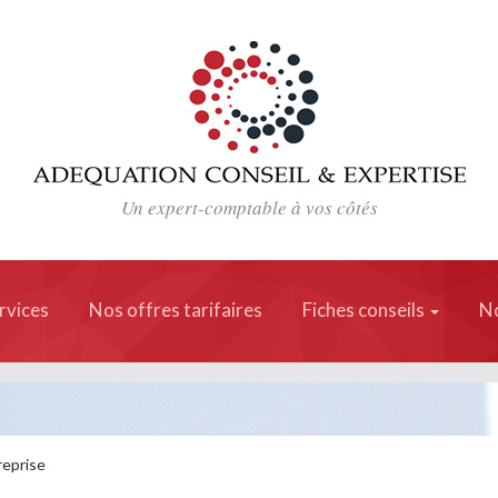
Un expert-comptable à vos côtés
rvices
Nos offres tarifaires
Fiches conseils
No
reprise