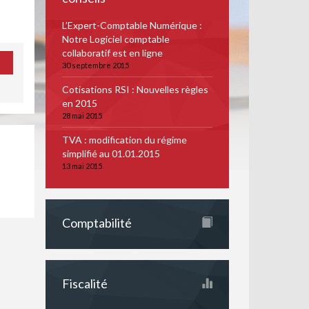
L’Expert-Comptable Numérique :
Notre Logiciel comptable
collaboratif est en ligne
30 septembre 2015
Cotisations RSI : Nouvelles règles
en 2015
28 mai 2015
TVA : modification du régime
simplifié au 01.01.2015
13 mai 2015
Comptabilité
Fiscalité